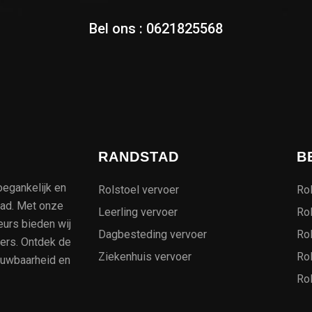
Bel ons :
0621825568
RANDSTAD
B
oegankelijk en
Rolstoel vervoer
Rol
tad. Met onze
Leerling vervoer
Rol
eurs bieden wij
Dagbesteding vervoer
Rol
kers. Ontdek de
Ziekenhuis vervoer
Ro
ouwbaarheid en
Rol