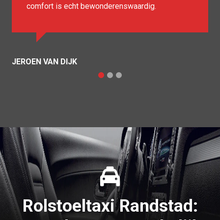
SASKIA DE BOER
B
Rolstoeltaxi Randstad: