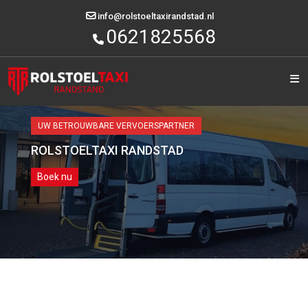
Category
info@rolstoeltaxirandstad.nl
0621825568
HOME
OVER
ONS
UW BETROUWBARE VERVOERSPARTNER
DIENSTEN
ROLSTOELTAXI RANDSTAD
STEDEN
Boek nu
ALLE
LOCATIES
OFFERTE
AANVRAGEN
CONTACT