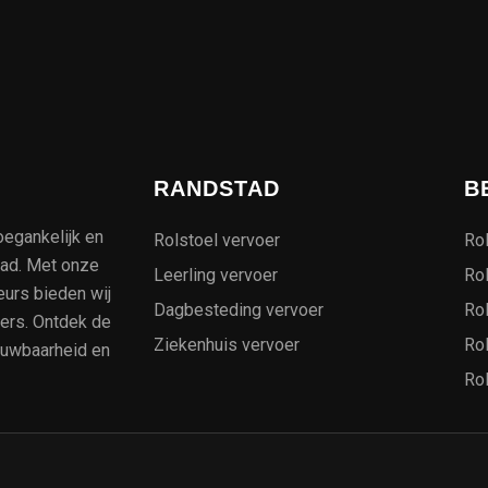
RANDSTAD
B
oegankelijk en
Rolstoel vervoer
Rol
tad. Met onze
Leerling vervoer
Rol
eurs bieden wij
Dagbesteding vervoer
Rol
kers. Ontdek de
Ziekenhuis vervoer
Ro
ouwbaarheid en
Rol