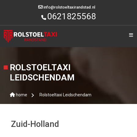
Category
info@rolstoeltaxirandstad.nl
0621825568
HOME
OVER
ONS
DIENSTEN
ROLSTOELTAXI
STEDEN
LEIDSCHENDAM
ALLE
LOCATIES
home
Rolstoeltaxi Leidschendam
OFFERTE
AANVRAGEN
CONTACT
Zuid-Holland