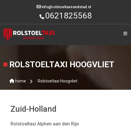
Category
info@rolstoeltaxirandstad.nl
0621825568
HOME
OVER
ONS
DIENSTEN
ROLSTOELTAXI HOOGVLIET
STEDEN
ALLE
home
Rolstoeltaxi Hoogvliet
LOCATIES
OFFERTE
AANVRAGEN
Zuid-Holland
CONTACT
Rolstoeltaxi Alphen aan den Rijn