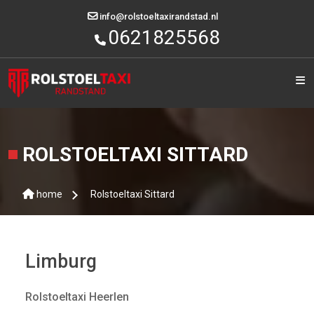
Category
info@rolstoeltaxirandstad.nl
0621825568
HOME
OVER
ONS
DIENSTEN
ROLSTOELTAXI SITTARD
STEDEN
ALLE
home
Rolstoeltaxi Sittard
LOCATIES
OFFERTE
AANVRAGEN
Limburg
CONTACT
Rolstoeltaxi Heerlen